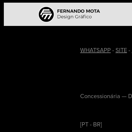
WHATSAPP
-
SITE
-
Concessionária — Di
[PT - BR]