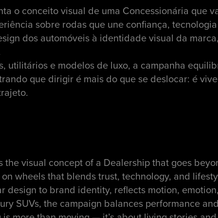
nta o conceito visual de uma Concessionária que v
riência sobre rodas que une confiança, tecnologia e
sign dos automóveis à identidade visual da marca,
.
s, utilitários e modelos de luxo, a campanha equili
rando que dirigir é mais do que se deslocar: é viver
rajeto.
s the visual concept of a Dealership that goes beyo
 on wheels that blends trust, technology, and lifesty
ar design to brand identity, reflects motion, emotio
uxury SUVs, the campaign balances performance and 
 is more than moving — it’s about living stories an