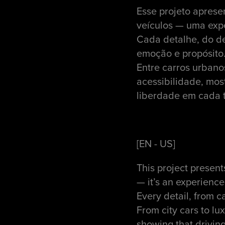
Esse projeto aprese
veículos — uma expe
Cada detalhe, do de
emoção e propósito
Entre carros urbano
acessibilidade, most
liberdade em cada t
[EN - US]
This project present
— it’s an experience
Every detail, from c
From city cars to l
showing that driving