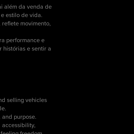
ai além da venda de
 estilo de vida.
 reflete movimento,
bra performance e
 histórias e sentir a
nd selling vehicles
le.
n, and purpose.
accessibility,
d feeling freedom